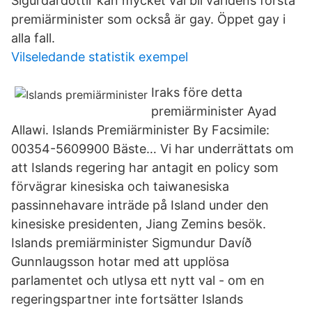
Sigurdardottir kan mycket väl bli världens första
premiärminister som också är gay. Öppet gay i
alla fall.
Vilseledande statistik exempel
Iraks före detta
premiärminister Ayad
Allawi. Islands Premiärminister By Facsimile:
00354-5609900 Bäste… Vi har underrättats om
att Islands regering har antagit en policy som
förvägrar kinesiska och taiwanesiska
passinnehavare inträde på Island under den
kinesiske presidenten, Jiang Zemins besök.
Islands premiärminister Sigmundur Davíð
Gunnlaugsson hotar med att upplösa
parlamentet och utlysa ett nytt val - om en
regeringspartner inte fortsätter Islands