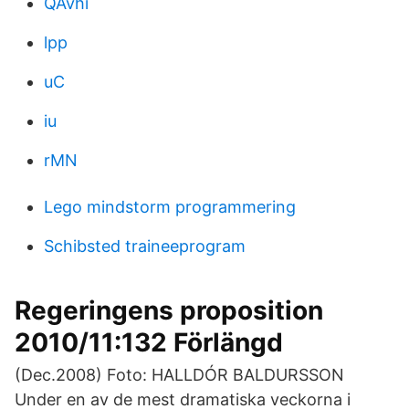
QAvhi
lpp
uC
iu
rMN
Lego mindstorm programmering
Schibsted traineeprogram
Regeringens proposition
2010/11:132 Förlängd
(Dec.2008) Foto: HALLDÓR BALDURSSON
Under en av de mest dramatiska veckorna i