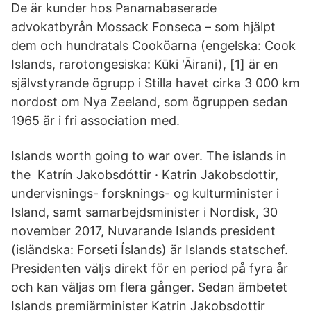
De är kunder hos Panamabaserade
advokatbyrån Mossack Fonseca – som hjälpt
dem och hundratals Cooköarna (engelska: Cook
Islands, rarotongesiska: Kūki 'Āirani), [1] är en
självstyrande ögrupp i Stilla havet cirka 3 000 km
nordost om Nya Zeeland, som ögruppen sedan
1965 är i fri association med.
Islands worth going to war over. The islands in
the Katrín Jakobsdóttir · Katrin Jakobsdottir,
undervisnings- forsknings- og kulturminister i
Island, samt samarbejdsminister i Nordisk, 30
november 2017, Nuvarande Islands president
(isländska: Forseti Íslands) är Islands statschef.
Presidenten väljs direkt för en period på fyra år
och kan väljas om flera gånger. Sedan ämbetet
Islands premiärminister Katrin Jakobsdottir