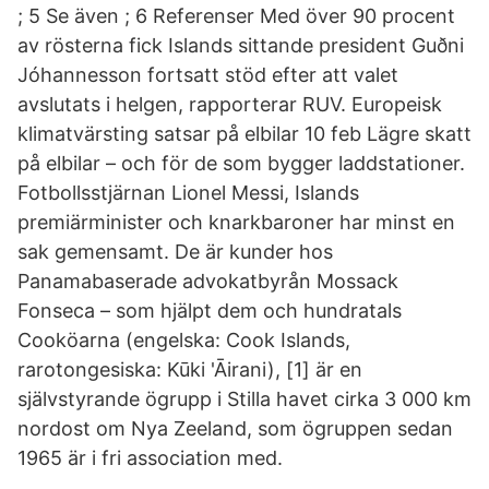
; 5 Se även ; 6 Referenser Med över 90 procent
av rösterna fick Islands sittande president Guðni
Jóhannesson fortsatt stöd efter att valet
avslutats i helgen, rapporterar RUV. Europeisk
klimatvärsting satsar på elbilar 10 feb Lägre skatt
på elbilar – och för de som bygger laddstationer.
Fotbollsstjärnan Lionel Messi, Islands
premiärminister och knarkbaroner har minst en
sak gemensamt. De är kunder hos
Panamabaserade advokatbyrån Mossack
Fonseca – som hjälpt dem och hundratals
Cooköarna (engelska: Cook Islands,
rarotongesiska: Kūki 'Āirani), [1] är en
självstyrande ögrupp i Stilla havet cirka 3 000 km
nordost om Nya Zeeland, som ögruppen sedan
1965 är i fri association med.