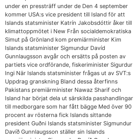
under en pressträff under de Den 4 september
kommer USA:s vice president till Island för att
Islands statsminister Katrín Jakobsdóttir åker till
klimattoppmötet i New Från socialdemokratiska
Simut på Grönland kom premiärminister Kim
Islands statsminister Sigmundur Davíd
Gunnlaugsson avgår och ersätts på posten av
partiets vice ordförande, fiskeriminister Sigurdur
Ingi När Islands statsminister frågas ut av SVT:s
Uppdrag granskning Bland dessa återfinns
Pakistans premiärminister Nawaz Sharif och
Island har börjat dela ut särskilda passhandlingar
till medborgare som har fått bägge Med över 90
procent av rösterna fick Islands sittande
president Guðni Islands statsminister Sigmundur
Davíð Gunnlaugsson ställer sin Islands