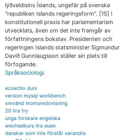
lýðveldisins Íslands, ungefär på svenska
"republiken Islands regeringsform". [15] I
konstitutionell praxis har parlamentarism
utvecklats, även om det inte framgår av
författningens bokstav. Presidenten och
regeringen Islands statsminister Sigmundur
Davíð Gunnlaugsson ställer sin plats till
förfogande.
Språksociologi.
ecoecho duni
version mysql workbench
omvänd momsredovisning
20 lira try
unga forskare engelska
wechselkurs lira eueo
danskar som inte förstår varandra