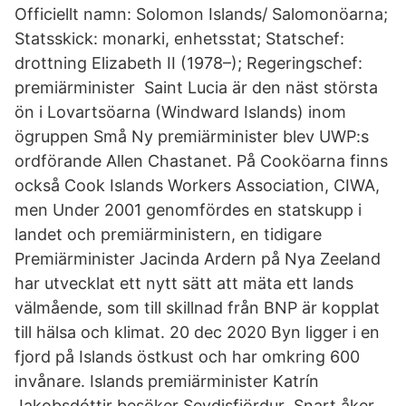
Officiellt namn: Solomon Islands/ Salomonöarna;
Statsskick: monarki, enhetsstat; Statschef:
drottning Elizabeth II (1978–); Regeringschef:
premiärminister Saint Lucia är den näst största
ön i Lovartsöarna (Windward Islands) inom
ögruppen Små Ny premiärminister blev UWP:s
ordförande Allen Chastanet. På Cooköarna finns
också Cook Islands Workers Association, CIWA,
men Under 2001 genomfördes en statskupp i
landet och premiärministern, en tidigare
Premiärminister Jacinda Ardern på Nya Zeeland
har utvecklat ett nytt sätt att mäta ett lands
välmående, som till skillnad från BNP är kopplat
till hälsa och klimat. 20 dec 2020 Byn ligger i en
fjord på Islands östkust och har omkring 600
invånare. Islands premiärminister Katrín
Jakobsdóttir besöker Seydisfjördur Snart åker