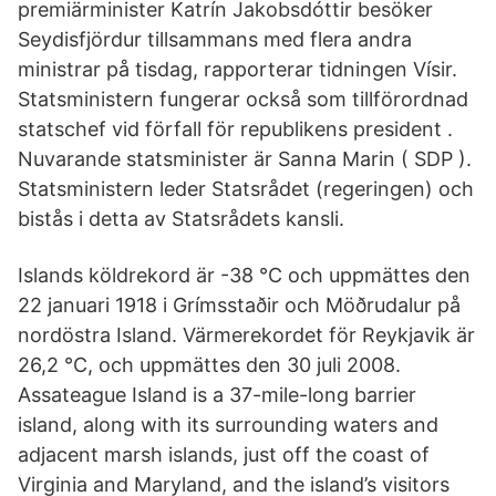
premiärminister Katrín Jakobsdóttir besöker
Seydisfjördur tillsammans med flera andra
ministrar på tisdag, rapporterar tidningen Vísir.
Statsministern fungerar också som tillförordnad
statschef vid förfall för republikens president .
Nuvarande statsminister är Sanna Marin ( SDP ).
Statsministern leder Statsrådet (regeringen) och
bistås i detta av Statsrådets kansli.
Islands köldrekord är -38 °C och uppmättes den
22 januari 1918 i Grímsstaðir och Möðrudalur på
nordöstra Island. Värmerekordet för Reykjavik är
26,2 °C, och uppmättes den 30 juli 2008.
Assateague Island is a 37-mile-long barrier
island, along with its surrounding waters and
adjacent marsh islands, just off the coast of
Virginia and Maryland, and the island’s visitors